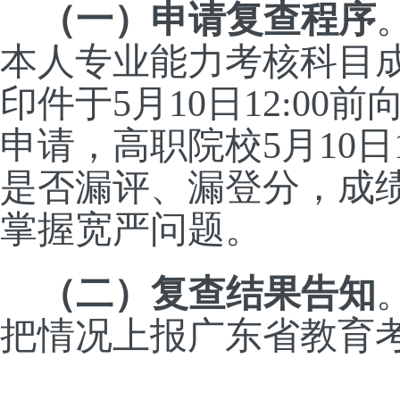
（一）申请复查程序
本人
专业能力考核科目
印件于
5
月
10
日
12
:0
0
前
申请，高职院校
5
月
10
日
是否漏评、
漏登分
，成
掌握宽严问题。
（二）复查结果告知
把情况
上报广东省教育