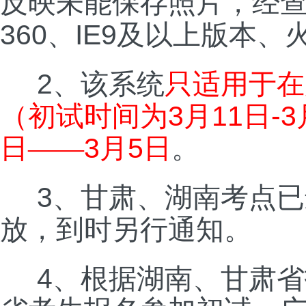
反映未能保存照片，经
360
IE9
、
及以上版本、
2
、该系统
只适用于在
3
11
-3
（初试时间为
月
日
3
5
日——
月
日
。
3
、甘肃、湖南考点已
放，到时另行通知。
4
、根据湖南、甘肃省