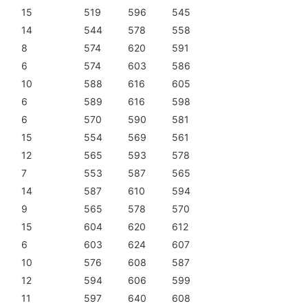
15
519
596
545
14
544
578
558
8
574
620
591
6
574
603
586
10
588
616
605
6
589
616
598
6
570
590
581
15
554
569
561
12
565
593
578
7
553
587
565
14
587
610
594
9
565
578
570
15
604
620
612
6
603
624
607
10
576
608
587
12
594
606
599
11
597
640
608